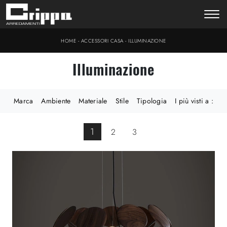
-
-
HOME
ACCESSORI CASA
ILLUMINAZIONE
Illuminazione
Marca
Ambiente
Materiale
Stile
Tipologia
I più visti a :
1
2
3