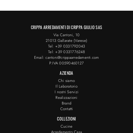
CRIPPA ARREDAMENTI DI CRIPPA GIULIO SAS
Via Cantoni, 10
21013 Gallarate (Varese)
Tel: +39 0331792043
Tel: +39 0331776248
Email: cantoni@crippaarredamenti.com
P.IVA 00590460127
AZIENDA
Chi siamo
Il Laboratorio
I nostri Servizi
Realizzazioni
Brand
Contatti
COLLEZIONI
Cucine
Arredamento Casa