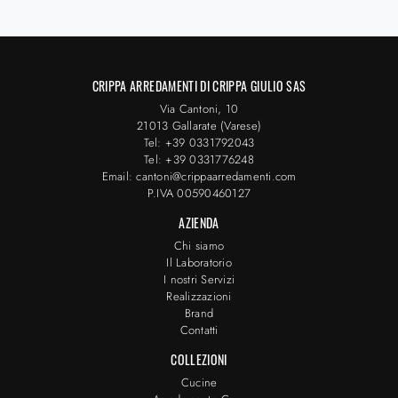
CRIPPA ARREDAMENTI DI CRIPPA GIULIO SAS
Via Cantoni, 10
21013 Gallarate (Varese)
Tel: +39 0331792043
Tel: +39 0331776248
Email: cantoni@crippaarredamenti.com
P.IVA 00590460127
AZIENDA
Chi siamo
Il Laboratorio
I nostri Servizi
Realizzazioni
Brand
Contatti
COLLEZIONI
Cucine