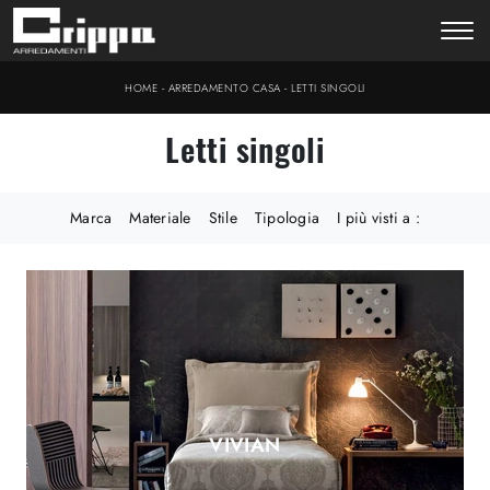
-
-
HOME
ARREDAMENTO CASA
LETTI SINGOLI
Letti singoli
Marca
Materiale
Stile
Tipologia
I più visti a :
VIVIAN