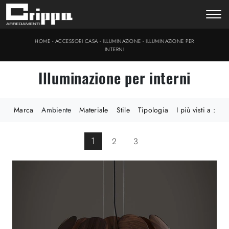
-
-
-
HOME
ACCESSORI CASA
ILLUMINAZIONE
ILLUMINAZIONE PER
INTERNI
Illuminazione per interni
Marca
Ambiente
Materiale
Stile
Tipologia
I più visti a :
1
2
3