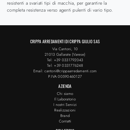
resistenti a svariati tipi di macchia, per garantire la
completa resistenza verso agenti pulenti di vario tipo.
CRIPPA ARREDAMENTI DI CRIPPA GIULIO SAS
Via Cantoni, 10
21013 Gallarate (Varese)
Tel: +39 0331792043
Tel: +39 0331776248
Email: cantoni@crippaarredamenti.com
P.IVA 00590460127
AZIENDA
Chi siamo
Il Laboratorio
I nostri Servizi
Realizzazioni
Brand
Contatti