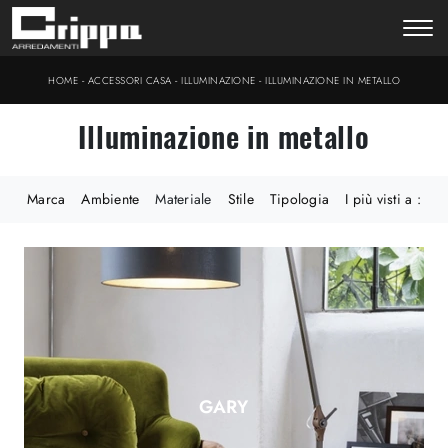
-
-
-
HOME
ACCESSORI CASA
ILLUMINAZIONE
ILLUMINAZIONE IN METALLO
Illuminazione in metallo
Marca
Ambiente
Materiale
Stile
Tipologia
I più visti a :
GARY