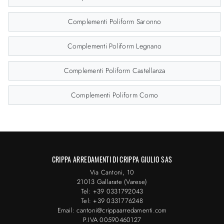
Complementi Poliform Saronno
Complementi Poliform Legnano
Complementi Poliform Castellanza
Complementi Poliform Como
CRIPPA ARREDAMENTI DI CRIPPA GIULIO SAS
Via Cantoni, 10
21013 Gallarate (Varese)
Tel: +39 0331792043
Tel: +39 0331776248
Email: cantoni@crippaarredamenti.com
P.IVA 00590460127