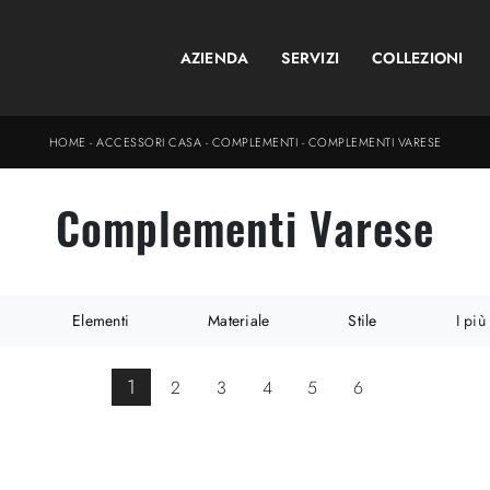
AZIENDA
SERVIZI
COLLEZIONI
HOME
-
ACCESSORI CASA
-
COMPLEMENTI
-
COMPLEMENTI VARESE
Complementi Varese
Elementi
Materiale
Stile
I più 
1
2
3
4
5
6