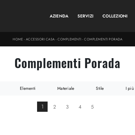
AZIENDA
SERVIZI
COLLEZIONI
HOME
-
ACCESSORI CASA
-
COMPLEMENTI
-
COMPLEMENTI PORADA
Complementi Porada
Elementi
Materiale
Stile
I più 
1
2
3
4
5