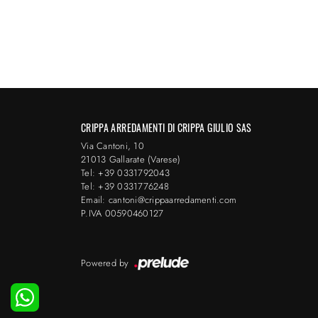
CRIPPA ARREDAMENTI DI CRIPPA GIULIO SAS
Via Cantoni, 10
21013 Gallarate (Varese)
Tel: +39 0331792043
Tel: +39 0331776248
Email: cantoni@crippaarredamenti.com
P.IVA 00590460127
Powered by