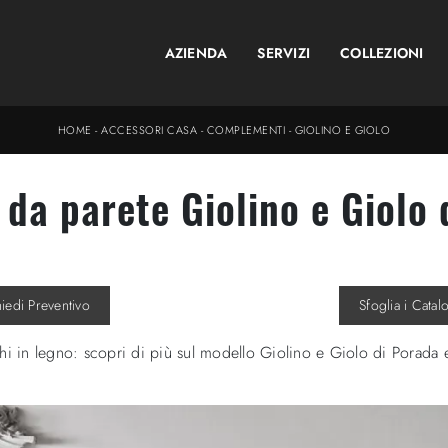
AZIENDA
SERVIZI
COLLEZIONI
HOME
-
ACCESSORI CASA
-
COMPLEMENTI
-
GIOLINO E GIOLO
 da parete Giolino e Giolo 
hiedi Preventivo
Sfoglia i Catal
in legno: scopri di più sul modello Giolino e Giolo di Porada e po