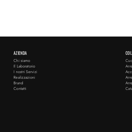
AZIENDA
COL
Chi siamo
Cuc
Il Laboratorio
Arr
I nostri Servizi
Acc
Realizzazioni
Arr
Brand
Arr
Contatti
Cat