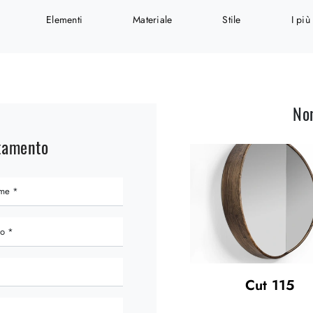
Elementi
Materiale
Stile
I più 
No
ntamento
Cut 115