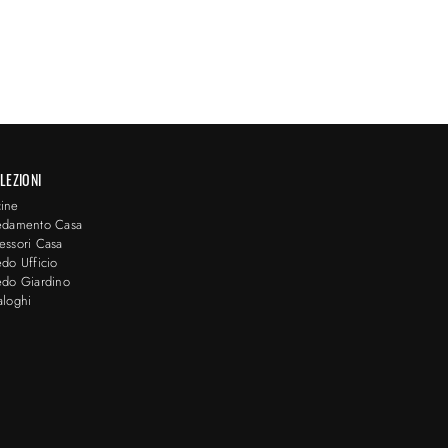
LEZIONI
ine
edamento Casa
essori Casa
edo Ufficio
edo Giardino
aloghi