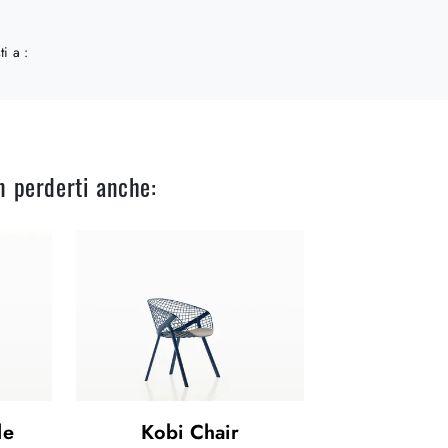
ti a :
n perderti anche:
le
Kobi Chair