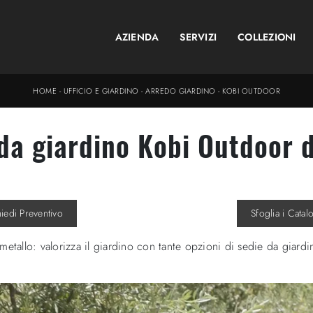
AZIENDA
SERVIZI
COLLEZIONI
HOME
-
UFFICIO E GIARDINO
-
ARREDO GIARDINO
-
KOBI OUTDOOR
da giardino Kobi Outdoor d
hiedi Preventivo
Sfoglia i Catal
etallo: valorizza il giardino con tante opzioni di sedie da giardi