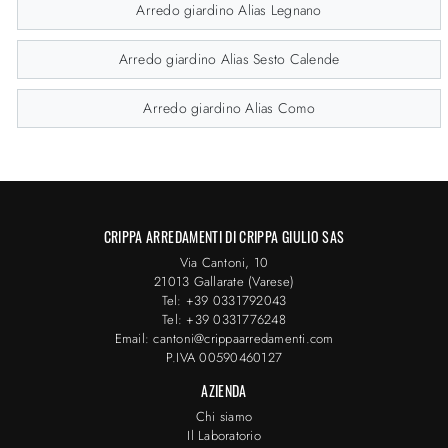
Arredo giardino Alias Legnano
Arredo giardino Alias Sesto Calende
Arredo giardino Alias Como
CRIPPA ARREDAMENTI DI CRIPPA GIULIO SAS
Via Cantoni, 10
21013 Gallarate (Varese)
Tel: +39 0331792043
Tel: +39 0331776248
Email: cantoni@crippaarredamenti.com
P.IVA 00590460127
AZIENDA
Chi siamo
Il Laboratorio