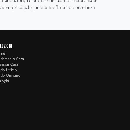
ri arredatori, la loro pluriennale professionalità e
bizione principale, perciò ti offriremo consulenza
LEZIONI
ine
edamento Casa
essori Casa
edo Ufficio
edo Giardino
aloghi