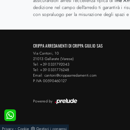
assicurandoti altresì l'eccellenza tipica di
Ime Ar
dedizione nel campo dell'arredo ti garantirà i ris
con sopraluogo per la misurazione degli spazi e 
CRIPPA ARREDAMENTI DI CRIPPA GIULIO SAS
Via Cantoni, 10
21013 Gallarate (Varese)
Tel: +39 0331792043
Tel: +39 0331776248
Email: cantoni@crippaarredamenti.com
P.IVA 00590460127
Powered by
-
Privacy
Cookie
Gestisci i consensi