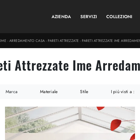
AZIENDA
SERVIZI
COLLEZIONI
OME
-
ARREDAMENTO CASA
-
PARETI ATTREZZATE
-
PARETI ATTREZZATE IME ARREDAME
eti Attrezzate Ime Arredam
Marca
Materiale
Stile
I più visti a :