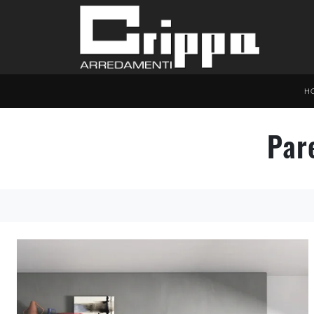
H
Par