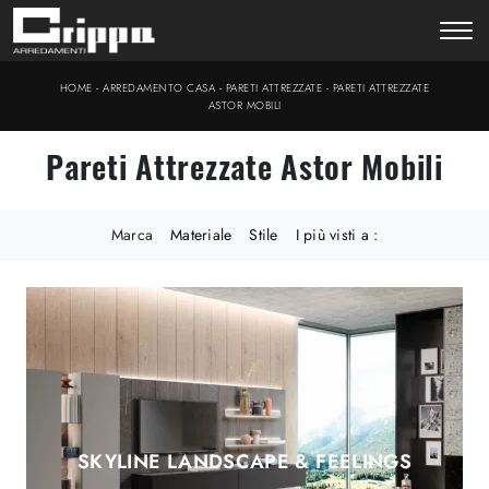
-
-
-
HOME
ARREDAMENTO CASA
PARETI ATTREZZATE
PARETI ATTREZZATE
ASTOR MOBILI
Pareti Attrezzate Astor Mobili
Marca
Materiale
Stile
I più visti a :
SKYLINE LANDSCAPE & FEELINGS