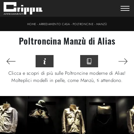
-
-
-
HOME
ARREDAMENTO CASA
POLTRONCINE
MANZÙ
Poltroncina Manzù di Alias
Clicca e scopri di più sulle Poltroncine moderne di Alias!
Molteplici modelli in pelle, come Manzù, ti attendono.