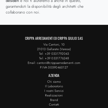
desideri
e noi ti aiuteremo a anche in questo,
garantendoti la disponibilità degli architetti che
collaborano con noi.
CRIPPA ARREDAMENTI DI CRIPPA GIULIO SAS
Via Cantoni, 10
21013 Gallarate (Varese)
Tel: +39 0331792043
Tel: +39 0331776248
Email: cantoni@crippaarredamenti.com
P.IVA 00590460127
AZIENDA
Chi siamo
Il Laboratorio
I nostri Servizi
Realizzazioni
Brand
Contatti