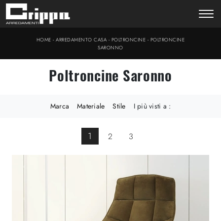
-
-
-
HOME
ARREDAMENTO CASA
POLTRONCINE
POLTRONCINE
SARONNO
Poltroncine Saronno
Marca
Materiale
Stile
I più visti a :
1
2
3