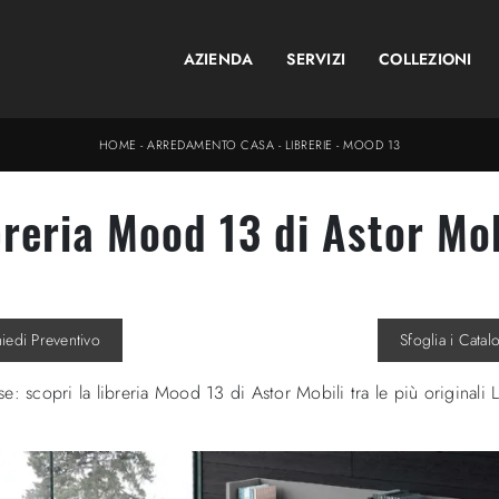
AZIENDA
SERVIZI
COLLEZIONI
HOME
-
ARREDAMENTO CASA
-
LIBRERIE
-
MOOD 13
breria Mood 13 di Astor Mob
hiedi Preventivo
Sfoglia i Catal
se: scopri la libreria Mood 13 di Astor Mobili tra le più original