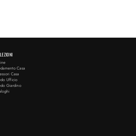
LEZIONI
ine
edamento Casa
essori Casa
edo Ufficio
edo Giardino
aloghi