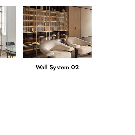
a
Wall System 02