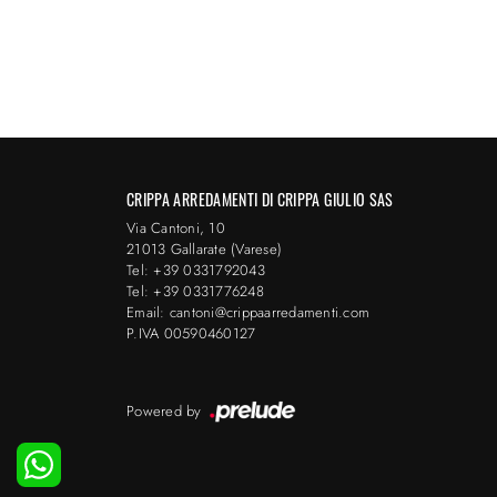
CRIPPA ARREDAMENTI DI CRIPPA GIULIO SAS
Via Cantoni, 10
21013 Gallarate (Varese)
Tel: +39 0331792043
Tel: +39 0331776248
Email: cantoni@crippaarredamenti.com
P.IVA 00590460127
Powered by