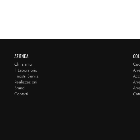
AZIENDA
COL
Chi siamo
Cuc
Il Laboratorio
Arr
I nostri Servizi
Acc
Realizzazioni
Arr
Brand
Arr
Contatti
Cat