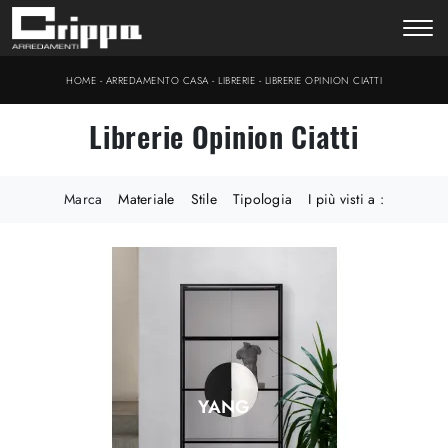
-
-
-
HOME
ARREDAMENTO CASA
LIBRERIE
LIBRERIE OPINION CIATTI
Librerie Opinion Ciatti
Marca
Materiale
Stile
Tipologia
I più visti a :
YANG