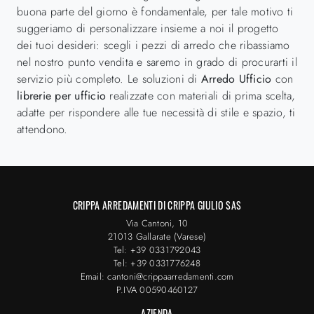
buona parte del giorno è fondamentale, per tale motivo ti
suggeriamo di personalizzare insieme a noi il progetto
dei tuoi desideri: scegli i pezzi di arredo che ribassiamo
nel nostro punto vendita e saremo in grado di procurarti il
servizio più completo. Le soluzioni di
Arredo Ufficio
con
librerie per ufficio
realizzate con materiali di prima scelta,
adatte per rispondere alle tue necessità di stile e spazio, ti
attendono.
CRIPPA ARREDAMENTI DI CRIPPA GIULIO SAS
Via Cantoni, 10
21013 Gallarate (Varese)
Tel: +39 0331792043
Tel: +39 0331776248
Email: cantoni@crippaarredamenti.com
P.IVA 00590460127
AZIENDA