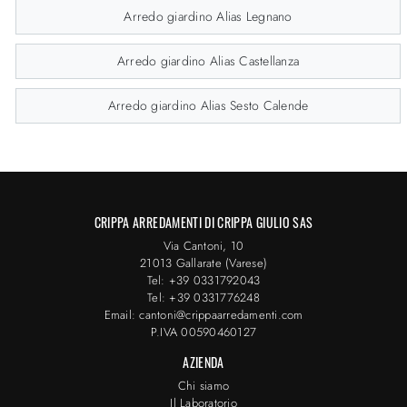
Arredo giardino Alias Legnano
Arredo giardino Alias Castellanza
Arredo giardino Alias Sesto Calende
CRIPPA ARREDAMENTI DI CRIPPA GIULIO SAS
Via Cantoni, 10
21013 Gallarate (Varese)
Tel: +39 0331792043
Tel: +39 0331776248
Email: cantoni@crippaarredamenti.com
P.IVA 00590460127
AZIENDA
Chi siamo
Il Laboratorio