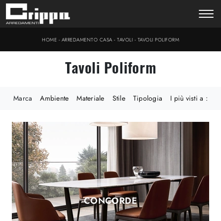
-
-
-
HOME
ARREDAMENTO CASA
TAVOLI
TAVOLI POLIFORM
Tavoli Poliform
Marca
Ambiente
Materiale
Stile
Tipologia
I più visti a :
CONCORDE