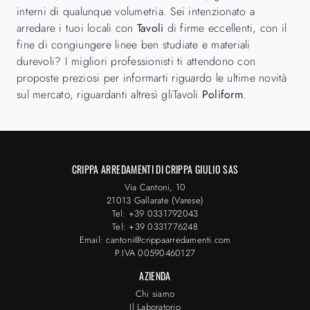
interni di qualunque volumetria. Sei intenzionato a
arredare i tuoi locali con
Tavoli
di firme eccellenti, con il
fine di congiungere linee ben studiate e materiali
durevoli? I migliori professionisti ti attendono con
proposte preziosi per informarti riguardo le ultime novità
sul mercato, riguardanti altresì gliTavoli
Poliform
.
CRIPPA ARREDAMENTI DI CRIPPA GIULIO SAS
Via Cantoni, 10
21013 Gallarate (Varese)
Tel: +39 0331792043
Tel: +39 0331776248
Email: cantoni@crippaarredamenti.com
P.IVA 00590460127
AZIENDA
Chi siamo
Il Laboratorio