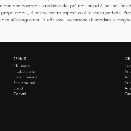
le con composizioni arredative dei più noti brand è per noi finalità
ei propri mobili, il nostro centro espositivo è la scelta perfetta! 
ione all'avanguardia. Ti offriamo l'occasione di arredare al meglio
AZIENDA
COL
Chi siamo
Cuc
Il Laboratorio
Arr
I nostri Servizi
Acc
Realizzazioni
Arr
Brand
Arr
Contatti
Cat