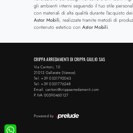
gli ambienti interni seguendo il tuo stile persona
con materiali di alta qualità durante l'acquisto d
Astor Mobili
, realizzate tramite metodi di produz
contenuto estetico con
Astor Mobili
.
CRIPPA ARREDAMENTI DI CRIPPA GIULIO SAS
Via Cantoni, 10
21013 Gallarate (Varese)
Tel: +39 0331792043
Tel: +39 0331776248
Email: cantoni@crippaarredamenti.com
P.IVA 00590460127
Powered by