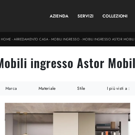
AZIENDA
SERVIZI
COLLEZIONI
HOME
-
ARREDAMENTO CASA
-
MOBILI INGRESSO
-
MOBILI INGRESSO ASTOR MOBILI
Mobili ingresso Astor Mobil
Marca
Materiale
Stile
I più visti a :