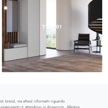
TYPE 01
ti brand, ma altresì informarti riguardo
i suggerimento ti attendono in showroom. Allestire