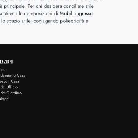
 principale. Per chi desidera conciliare stile
Presentiamo le composizioni di
Mobili ingresso
 lo spazio utile, coniugando poliedricità e
LEZIONI
ine
edamento Casa
essori Casa
edo Ufficio
edo Giardino
aloghi