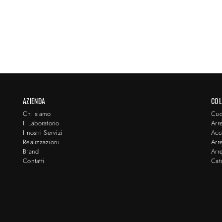
AZIENDA
COL
Chi siamo
Cuc
Il Laboratorio
Arr
I nostri Servizi
Acc
Realizzazioni
Arr
Brand
Arr
Contatti
Cat