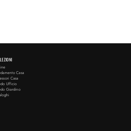
LEZIONI
ine
edamento Casa
essori Casa
edo Ufficio
edo Giardino
aloghi