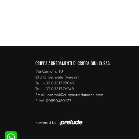
CRIPPA ARREDAMENTI DI CRIPPA GIULIO SAS
Via Cantoni, 10
21013 Gallarate (Varese)
Tel: +39 0331792043
Tel: +39 0331776248
Email: cantoni@crippaarredamenti.com
P.IVA 00590460127
Powered by