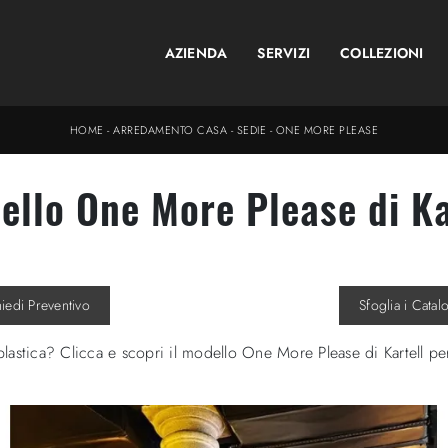
AZIENDA
SERVIZI
COLLEZIONI
HOME
-
ARREDAMENTO CASA
-
SEDIE
-
ONE MORE PLEASE
ello One More Please di Ka
hiedi Preventivo
Sfoglia i Catal
lastica? Clicca e scopri il modello One More Please di Kartell per 