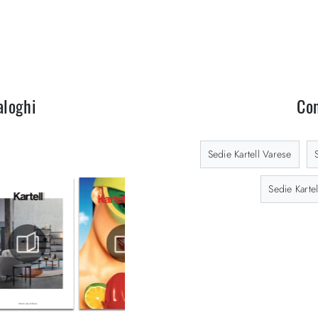
aloghi
Con
Sedie Kartell Varese
Sedie Kart