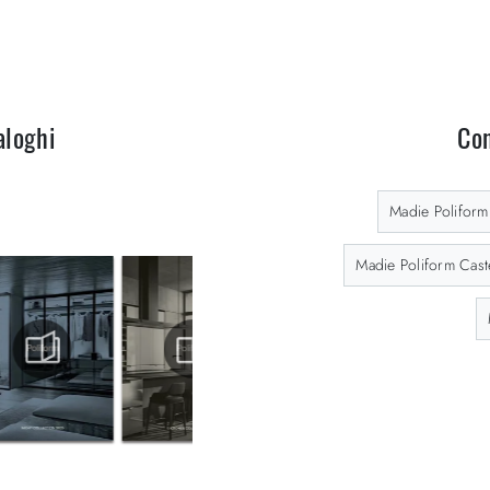
aloghi
Con
Madie Poliform
Madie Poliform Cast