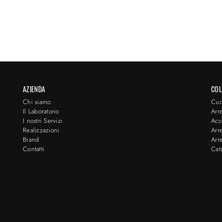
AZIENDA
COL
Chi siamo
Cuc
Il Laboratorio
Arr
I nostri Servizi
Acc
Realizzazioni
Arr
Brand
Arr
Contatti
Cat