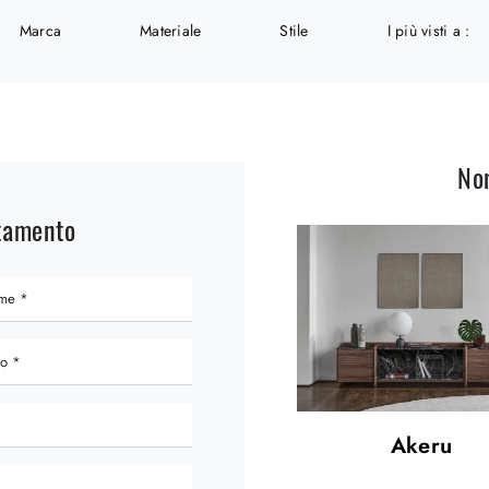
Marca
Materiale
Stile
I più visti a :
No
ntamento
Akeru