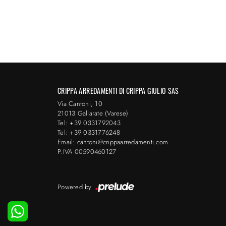
CRIPPA ARREDAMENTI DI CRIPPA GIULIO SAS
Via Cantoni, 10
21013 Gallarate (Varese)
Tel: +39 0331792043
Tel: +39 0331776248
Email: cantoni@crippaarredamenti.com
P.IVA 00590460127
Powered by