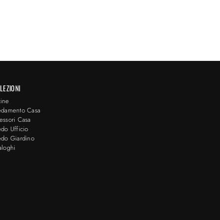
LEZIONI
ine
edamento Casa
essori Casa
edo Ufficio
edo Giardino
aloghi