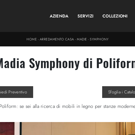
AZIENDA
SERVIZI
COLLEZIONI
HOME
-
ARREDAMENTO CASA
-
MADIE
-
SYMPHONY
Madia Symphony di Polifor
hiedi Preventivo
Sfoglia i Catal
liform: se sei alla ricerca di mobili in legno per stanze moderne,