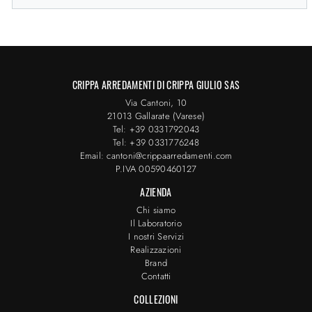
CRIPPA ARREDAMENTI DI CRIPPA GIULIO SAS
Via Cantoni, 10
21013 Gallarate (Varese)
Tel: +39 0331792043
Tel: +39 0331776248
Email: cantoni@crippaarredamenti.com
P.IVA 00590460127
AZIENDA
Chi siamo
Il Laboratorio
I nostri Servizi
Realizzazioni
Brand
Contatti
COLLEZIONI