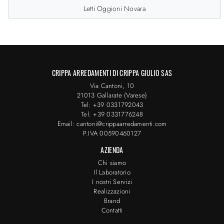
Letti Oggioni Novara
CRIPPA ARREDAMENTI DI CRIPPA GIULIO SAS
Via Cantoni, 10
21013 Gallarate (Varese)
Tel: +39 0331792043
Tel: +39 0331776248
Email: cantoni@crippaarredamenti.com
P.IVA 00590460127
AZIENDA
Chi siamo
Il Laboratorio
I nostri Servizi
Realizzazioni
Brand
Contatti