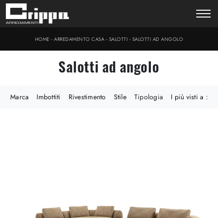
-
-
-
HOME
ARREDAMENTO CASA
SALOTTI
SALOTTI AD ANGOLO
Salotti ad angolo
Marca
Imbottiti
Rivestimento
Stile
Tipologia
I più visti a :
RHODE