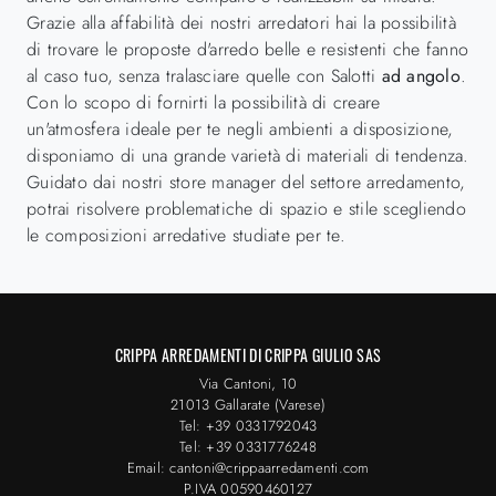
Grazie alla affabilità dei nostri arredatori hai la possibilità
di trovare le proposte d'arredo belle e resistenti che fanno
al caso tuo, senza tralasciare quelle con Salotti
ad angolo
.
Con lo scopo di fornirti la possibilità di creare
un'atmosfera ideale per te negli ambienti a disposizione,
disponiamo di una grande varietà di materiali di tendenza.
Guidato dai nostri store manager del settore arredamento,
potrai risolvere problematiche di spazio e stile scegliendo
le composizioni arredative studiate per te.
CRIPPA ARREDAMENTI DI CRIPPA GIULIO SAS
Via Cantoni, 10
21013 Gallarate (Varese)
Tel: +39 0331792043
Tel: +39 0331776248
Email: cantoni@crippaarredamenti.com
P.IVA 00590460127