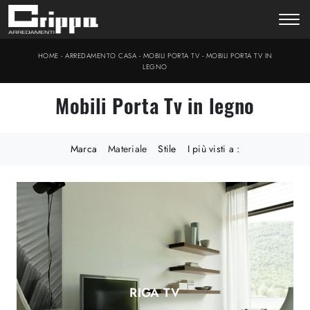
-
-
-
HOME
ARREDAMENTO CASA
MOBILI PORTA TV
MOBILI PORTA TV IN
LEGNO
Mobili Porta Tv in legno
Marca
Materiale
Stile
I più visti a :
RIGA TV