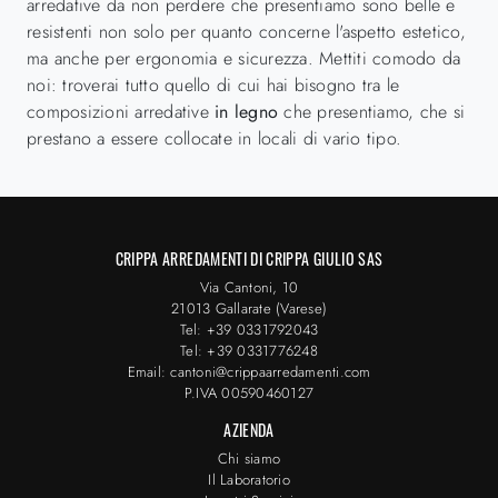
arredative da non perdere che presentiamo sono belle e
resistenti non solo per quanto concerne l'aspetto estetico,
ma anche per ergonomia e sicurezza. Mettiti comodo da
noi: troverai tutto quello di cui hai bisogno tra le
composizioni arredative
in legno
che presentiamo, che si
prestano a essere collocate in locali di vario tipo.
CRIPPA ARREDAMENTI DI CRIPPA GIULIO SAS
Via Cantoni, 10
21013 Gallarate (Varese)
Tel: +39 0331792043
Tel: +39 0331776248
Email: cantoni@crippaarredamenti.com
P.IVA 00590460127
AZIENDA
Chi siamo
Il Laboratorio