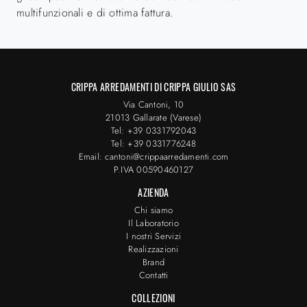
multifunzionali e di ottima fattura.
CRIPPA ARREDAMENTI DI CRIPPA GIULIO SAS
Via Cantoni, 10
21013 Gallarate (Varese)
Tel: +39 0331792043
Tel: +39 0331776248
Email: cantoni@crippaarredamenti.com
P.IVA 00590460127
AZIENDA
Chi siamo
Il Laboratorio
I nostri Servizi
Realizzazioni
Brand
Contatti
COLLEZIONI