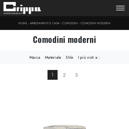
-
-
-
HOME
ARREDAMENTO CASA
COMODINI
COMODINI MODERNI
Comodini moderni
Marca
Materiale
Stile
I più visti a :
1
2
3