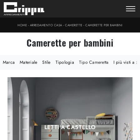
-
-
-
HOME
ARREDAMENTO CASA
CAMERETTE
CAMERETTE PER BAMBINI
Camerette per bambini
Marca
Materiale
Stile
Tipologia
Tipo Cameretta
I più visti a :
LETTI A CASTELLO