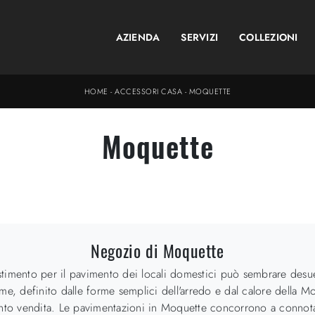
AZIENDA
SERVIZI
COLLEZIONI
HOME
-
ACCESSORI CASA
-
MOQUETTE
Moquette
Negozio di Moquette
imento per il pavimento dei locali domestici può sembrare desueto
me, definito dalle forme semplici dell'arredo e dal calore della Mo
unto vendita. Le pavimentazioni in Moquette concorrono a connotare