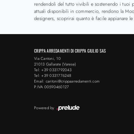
rendendoli del tutto vivibili e sostenendo i tuoi 
attuali disponibili in commercio, rendono la Moque
designers, scoprirai quanto è facile appianare le
CRIPPA ARREDAMENTI DI CRIPPA GIULIO SAS
Via Cantoni, 10
21013 Gallarate (Varese)
Tel: +39 0331792043
Tel: +39 0331776248
Email: cantoni@crippaarredamenti.com
P.IVA 00590460127
Powered by