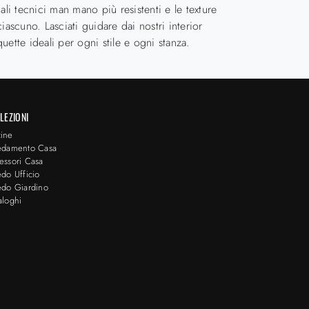
ali tecnici man mano più resistenti e le texture
iascuno. Lasciati guidare dai nostri interior
uette ideali per ogni stile e ogni stanza.
LEZIONI
ine
edamento Casa
essori Casa
edo Ufficio
edo Giardino
aloghi