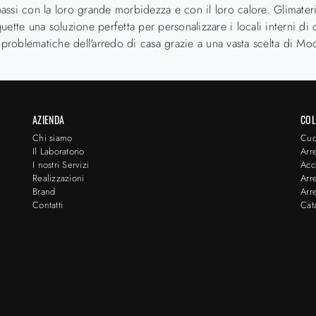
passi con la loro grande morbidezza e con il loro calore. Glimateri
tte una soluzione perfetta per personalizzare i locali interni di c
 problematiche dell'arredo di casa grazie a una vasta scelta di Moq
AZIENDA
COL
Chi siamo
Cuc
Il Laboratorio
Arr
I nostri Servizi
Acc
Realizzazioni
Arr
Brand
Arr
Contatti
Cat