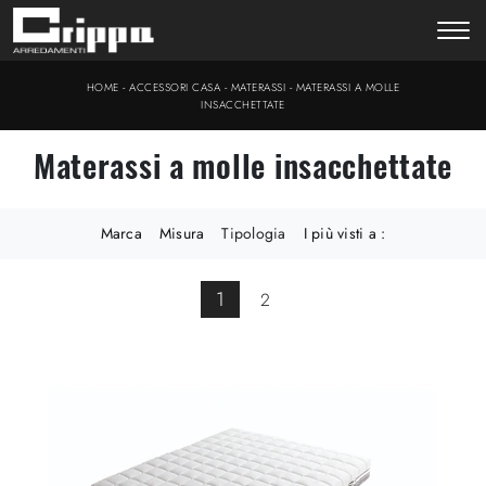
-
-
-
HOME
ACCESSORI CASA
MATERASSI
MATERASSI A MOLLE
INSACCHETTATE
Materassi a molle insacchettate
Marca
Misura
Tipologia
I più visti a :
1
2