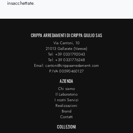
insacchettate
.
CRIPPA ARREDAMENTI DI CRIPPA GIULIO SAS
Via Cantoni, 10
21013 Gallarate (Varese)
Tel: +39 0331792043
Tel: +39 0331776248
Email: cantoni@crippaarredamenti.com
P.IVA 00590460127
AZIENDA
Chi siamo
Il Laboratorio
I nostri Servizi
Realizzazioni
Brand
Contatti
COLLEZIONI