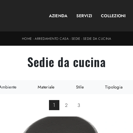
AZIENDA
SERVIZI
COLLEZIONI
HOME
-
ARREDAMENTO CASA
-
SEDIE
-
SEDIE DA CUCINA
Sedie da cucina
Ambiente
Materiale
Stile
Tipologia
1
2
3